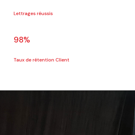
Lettrages réussis
98
%
Taux de rétention Client